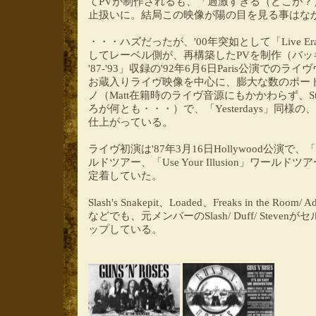
てPVが制作されるも、「過激すぎる（どこが
止扱いに。結局この映像が陽の目を見る事はな
・・・ハズだったが、'00年突如として「Live Era
してレーベル側が、再構築したPVを制作（バッキン
'87-'93」収録の'92年6月6日Paris公演で
お蔵入りライヴ映像を中心に、膨大な数のポー
ノ（Matt在籍時のライヴ音源にもかかわらず、S
ろが何とも・・・）で、「Yesterdays」同
仕上がっている。
ライヴ初演は'87年3月16日Hollywood公演で、「Appet
ルドツアー、「Use Your Illusion」ワー
定着していた。
Slash's Snakepit、Loaded、Freaks in the Room/ Adl
などでも、元メンバーのSlash/ Duff/ Stev
ップしている。