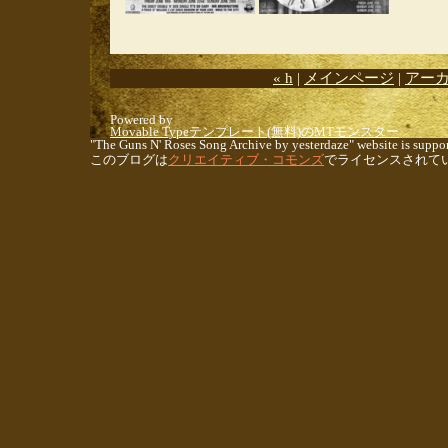
« h
|
メインページ
|
アー
Powered by
Movable Typeテンプレート(無料)のMTモンスター
"The Guns N' Roses Song Archive by yesterdaze" website is suppor
このブログは
クリエイティブ・コモンズ
でライセンスされて