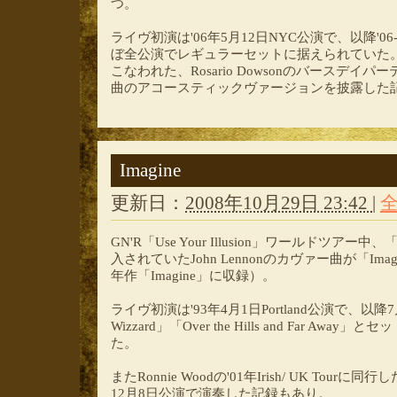
つ。
ライヴ初演は'06年5月12日NYC公演で、以降'0
ぼ全公演でレギュラーセットに据えられていた。ま
こなわれた、Rosario Dowsonのバースデ
曲のアコースティックヴァージョンを披露した
Imagine
更新日：
2008年10月29日 23:42
|
GN'R「Use Your Illusion」ワールドツアー中
入されていたJohn Lennonのカヴァー曲が「Ima
年作「Imagine」に収録）。
ライヴ初演は'93年4月1日Portland公演で、以降
Wizzard」「Over the Hills and Far A
た。
またRonnie Woodの'01年Irish/ UK Tourに同行
12月8日公演で演奏した記録もあり。