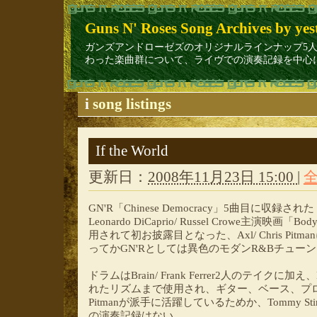
Guns N' Roses Song Archives by yes
ガンズアンドローゼズのオリジナルラインナップ5人（Axl Rose/ Sla
わった楽曲群について、ライヴでの演奏記録を中心に1
i
song listings
If the World
更新日：
2008年11月23日 15:00
|
GN'R「Chinese Democracy」5曲目に収録された「
Leonardo DiCaprio/ Russel Crowe主演映画
用されて初お披露目となった、Axl/ Chris Pi
ってかGN'Rとしては異色のモダンR&Bチュー
ドラムはBrain/ Frank Ferrer2人のテイク
れたリズムまで使用され、ギター、ベース、プログ
Pitmanが派手に活躍しているためか、Tommy S
の演奏記録はない。