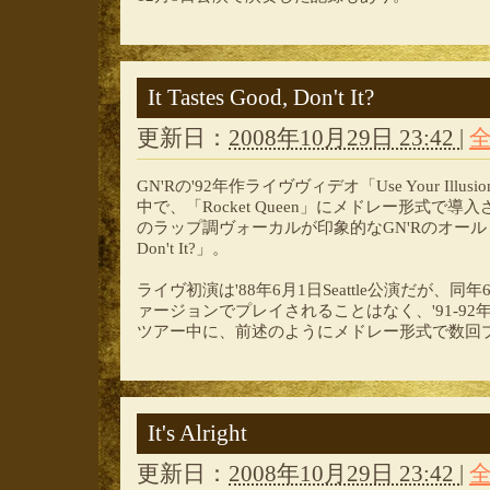
It Tastes Good, Don't It?
更新日：
2008年10月29日 23:42
|
GN'Rの'92年作ライヴヴィデオ「Use Your Illusion Wo
中で、「Rocket Queen」にメドレー形式で導
のラップ調ヴォーカルが印象的なGN'Rのオールドチューン
Don't It?」。
ライヴ初演は'88年6月1日Seattle公演だが、
ァージョンでプレイされることはなく、'91-92年「Use
ツアー中に、前述のようにメドレー形式で数回
It's Alright
更新日：
2008年10月29日 23:42
|