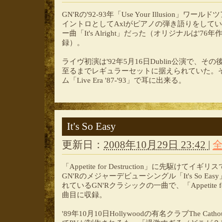
GN'Rの'92-93年「Use Your Illusion」ワール
イントロとしてAxlがピアノの弾き語りをしていたのが
ー曲「It's Alright」だった（オリジナルは'76年作「T
録）。
ライヴ初演は'92年5月16日Dublin公演で、その後は
至るまでレギュラーセットに据えられていた。そ
ム「Live Era '87-'93」で耳に出来る。
It's So Easy
更新日：
2008年10月29日 23:42
|
「Appetite for Destruction」に先駆け
GN'Rのメジャーデビューシングル「It's So Ea
れているGN'Rクラシックの一曲で、「Appetite for
曲目に収録。
'89年10月10日Hollywoodの有名クラブThe C