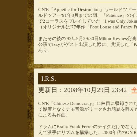
GN'R「Appetite for Destruction」ワールドツアー
ルドツアー'91年8月までの間、「Patience」の
で2コーラスをプレイしていた「I was Only Jokin
（オリジナルは'77年作「Foot Loose and Fancy
またその後の'93年5月29/30日Milton Keynes公演、'
公演でIzzyがゲスト出演した際に、共演した「Pa
あり。
I.R.S.
更新日：
2008年10月29日 23:42
|
GN'R「Chinese Democracy」11曲目に収録された
て幾度となくデモ音源がリークされ話題を呼んだ、Axl/ Pau
による共作曲。
ドラムにBrain/ Frank Ferrerのテイクだ
えて派手にリズムを構築した、2000年代のGN