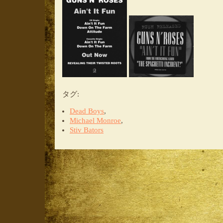
タグ
:
Dead Boys
,
Michael Monroe
,
Stiv Bators