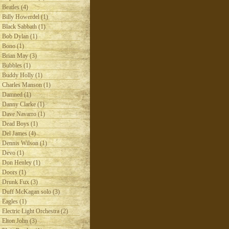
Beatles (4)
Billy Howerdel (1)
Black Sabbath (1)
Bob Dylan (1)
Bono (1)
Brian May (3)
Bubbles (1)
Buddy Holly (1)
Charles Manson (1)
Damned (1)
Danny Clarke (1)
Dave Navarro (1)
Dead Boys (1)
Del James (4)
Dennis Wilson (1)
Devo (1)
Don Henley (1)
Doors (1)
Drunk Fux (3)
Duff McKagan solo (3)
Eagles (1)
Electric Light Orchestra (2)
Elton John (3)