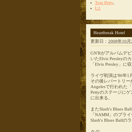
Tom Petty
,
U2
Heartbreak Hotel
更新日：
2008年10月2
GN'Rがアルバム
いたElvis Presle
「Elvis Pres
ライヴ初演は'86年1
その後レパートリーか
Angelesで行われた「M
Pettyのステージ
に出来る。
またSlash's Blues
「NAMM」のプライ
Slash's Blue
タグ
: