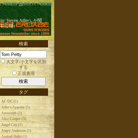
/ Steven Adler）が関
日初公開）
検索
大文字/小文字を区別
する
正規表現
タグ
AC/DC (1)
Adler's Appetite (5)
Aerosmith (2)
Alice Cooper (3)
Angel City (1)
Angry Anderson (1)
Asphalt Ballet (1)