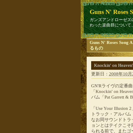
Guns N' Roses S
ガンズアンドローゼズのオリジナルラ
わった楽曲群について、
Guns N' Roses So
るもの
Knockin' on Heaven
更新日：
2008年10月2
GN'Rライヴの定番曲
「Knockin' on 
バム「Pat Garrett &
「Use Your Il
トラック・アルバム「D
なお同サウンドトラックで
ョンとはテイクこそ
られる前で、またゴ