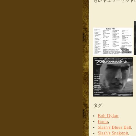
もレギュラーセット
タグ
:
Bob Dylan
,
Bono
,
Slash's Blues Ball
,
Slash's Snakepit
,