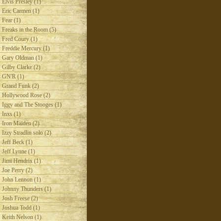
Elvis Presley (1)
Eric Carmen (1)
Fear (1)
Freaks in the Room (5)
Fred Coury (1)
Freddie Mercury (1)
Gary Oldman (1)
Gilby Clarke (2)
GN'R (1)
Grand Funk (2)
Hollywood Rose (2)
Iggy and The Stooges (1)
Inxs (1)
Iron Maiden (2)
Izzy Stradlin solo (2)
Jeff Beck (1)
Jeff Lynne (1)
Jimi Hendrix (1)
Joe Perry (2)
John Lennon (1)
Johnny Thunders (1)
Josh Freese (2)
Joshua Todd (1)
Keith Nelson (1)