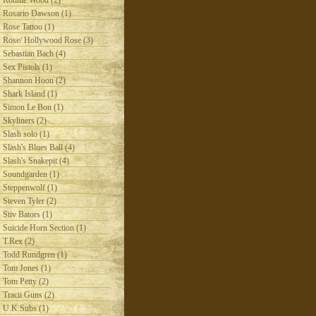
Ronnie Wood (2)
Rosario Dawson (1)
Rose Tattoo (1)
Rose/ Hollywood Rose (3)
Sebastian Bach (4)
Sex Pistols (1)
Shannon Hoon (2)
Shark Island (1)
Simon Le Bon (1)
Skyliners (2)
Slash solo (1)
Slash's Blues Ball (4)
Slash's Snakepit (4)
Soundgarden (1)
Steppenwolf (1)
Steven Tyler (2)
Stiv Bators (1)
Suicide Horn Section (1)
T.Rex (2)
Todd Rundgren (1)
Tom Jones (1)
Tom Petty (2)
Tracii Guns (2)
U.K.Subs (1)