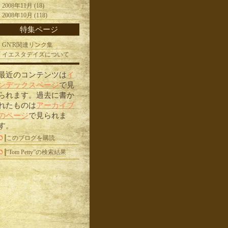
2008年11月 (18)
2008年10月 (118)
特集ページ
GN'R関連リンク集
イエスタデイズについて
最近のコンテンツは
イ
ンデックスページ
で見
られます。過去に書か
れたものは
アーカイブ
のページ
で見られま
す。
このブログを購読
“Tom Petty”の検索結果