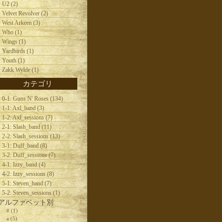
U2 (2)
Velvet Revolver (2)
West Arkeen (3)
Who (1)
Wings (1)
Yardbirds (1)
Youth (1)
Zakk Wylde (1)
カテゴリ
0-1: Guns N' Roses (134)
1-1: Axl_band (3)
1-2: Axl_sessions (7)
2-1: Slash_band (11)
2-2: Slash_sessions (13)
3-1: Duff_band (8)
3-2: Duff_sessions (7)
4-1: Izzy_band (4)
4-2: Izzy_sessions (8)
5-1: Steven_band (7)
5-2: Steven_sessions (1)
アルファベット別
# (1)
a (5)