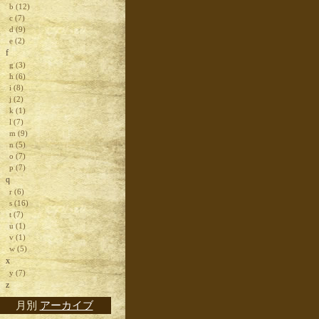
b (12)
c (7)
d (9)
e (2)
f
g (3)
h (6)
i (8)
j (2)
k (1)
l (7)
m (9)
n (5)
o (7)
p (7)
q
r (6)
s (16)
t (7)
u (1)
v (1)
w (5)
x
y (7)
z
月別
アーカイブ