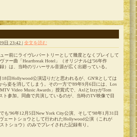
9日 23:42
|
全文を読む
デビュー前にライヴレパートリーとして幾度となくプレイして
yのカヴァー曲「Heartbreak Hotel」（オリジナルは'56年作
ley」に収録）は、当時のリハーサル音源が広く出廻っている。
月18日Hollywood公演辺りだと思われるが、GN'Rとしては
ら姿を消してしまう。その一方で'89年9月6日には、Los
TV Video Music Awards」授賞式で、AxlとIzzyがTom
にゲスト参加。同曲で共演しているのが、当時のTV映像で目
 Ballでも'96年12月5日New York City公演、そして'98年1月31日
ヴェートショウとして行われたHollywood公演（これが
s Ballのラストショウ）のみでプレイされた記録有り。