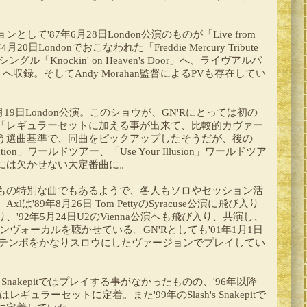
して'87年6月28日London公演のものが「Live from
年4月20日Londonでおこなわれた「Freddie Mercury Tribute
ングル「Knockin' on Heaven's Door」へ、ライヴアルバ
7-'93」へ収録。そしてAndy Morahan監督によるPVも存在してい
月19日London公演。このショウが、GN'Rにとっては初の
「レギュラーセットに加える事が出来て、比較的カヴァー
う選曲基準で、同曲をピックアップしたそうだが、後の
estruction」ワールドツアー、「Use Your Illusion」ワールドツア
には欠かせない大定番曲に。
もの特別な曲でもあるようで、各人もソロやセッション活
は'89年8月26日 Tom PettyのSyracuse公演に飛び入り
'92年5月24日U2のVienna公演へも飛び入り、共演し、
るツインヴォーカルを聴かせている。GN'Rとしても'01年1月1日
演以降、テンポをかなりスロウにしたヴァージョンでプレイしてい
ash's Snakepitではプレイする事がなかったものの、'96年以降
Ballではレギュラーセットに定着。また'99年のSlash's Snakepitで