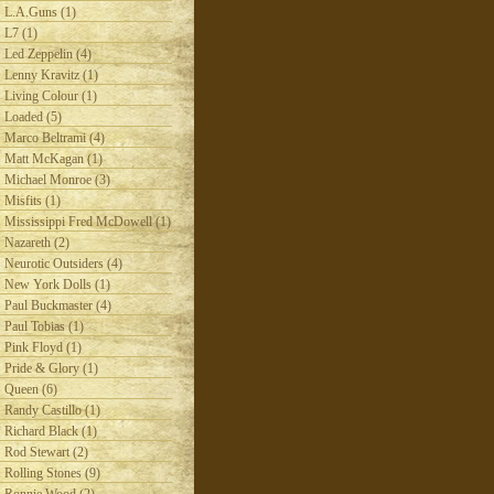
L.A.Guns (1)
L7 (1)
Led Zeppelin (4)
Lenny Kravitz (1)
Living Colour (1)
Loaded (5)
Marco Beltrami (4)
Matt McKagan (1)
Michael Monroe (3)
Misfits (1)
Mississippi Fred McDowell (1)
Nazareth (2)
Neurotic Outsiders (4)
New York Dolls (1)
Paul Buckmaster (4)
Paul Tobias (1)
Pink Floyd (1)
Pride & Glory (1)
Queen (6)
Randy Castillo (1)
Richard Black (1)
Rod Stewart (2)
Rolling Stones (9)