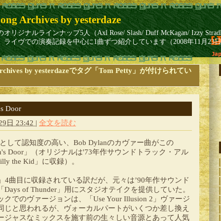
ong Archives by yesterdaze
インナップ5人（Axl Rose/ Slash/ Duff McKagan/ Izzy Stradlin
ライヴでの演奏記録を中心に1曲ずつ紹介しています（2008年11月23
ng Archives by yesterdazeでタグ「Tom Petty」が付けられてい
's Door
9日 23:42
|
全文を読む
として認知度の高い、Bob Dylanのカヴァー曲がこの
Heaven's Door」（オリジナルは'73年作サウンドトラック・アル
 Billy the Kid」に収録）。
lusion 2」4曲目に収録されている訳だが、元々は’90年作サウンド
ays of Thunder」用にスタジオテイクを提供していた。
のヴァージョンは、「Use Your Illusion 2」ヴァージ
同じと思われるが、ヴォーカルパートがいくつか差し換え
ージャスなミックスを施す前の生々しい音源とあって人気