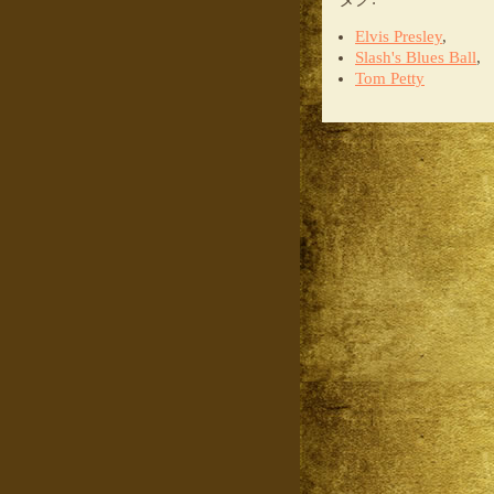
Elvis Presley
,
Slash's Blues Ball
,
Tom Petty