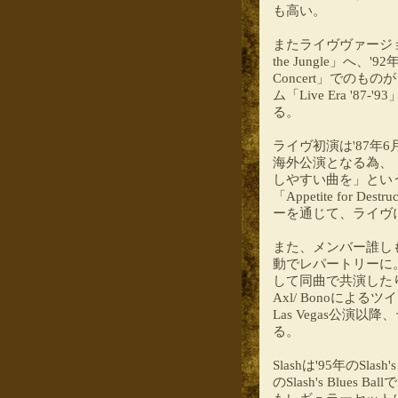
も高い。
またライヴヴァージョンと
the Jungle」へ、'92
Concert」でのものがシ
ム「Live Era '8
る。
ライヴ初演は'87年6
海外公演となる為、
しやすい曲を」とい
「Appetite for D
ーを通じて、ライヴ
また、メンバー誰し
動でレパートリーに。Axl
して同曲で共演したり、
Axl/ Bonoによ
Las Vegas公
る。
Slashは'95年のSl
のSlash's Blues 