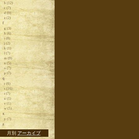
b (12)
c (7)
d (9)
e (2)
f
g (3)
h (6)
i (8)
j (2)
k (1)
l (7)
m (9)
n (5)
o (7)
p (7)
q
r (6)
s (16)
t (7)
u (1)
v (1)
w (5)
x
y (7)
z
月別
アーカイブ