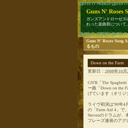
Guns N' Roses S
ガンズアンドローゼズのオリジナルラ
わった楽曲群について、
Guns N' Roses So
るもの
Down on the Farm
更新日：
2008年10月2
GN'R「The Spagh
ー曲「Down on 
げています（オリジナルは
ライヴ初演は'90年4月
の「Farm Aid
Stevenのドラム
フレーズ連発のアグ