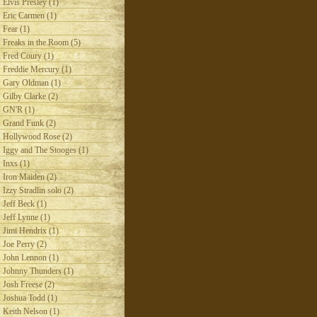
Elvis Presley (1)
Eric Carmen (1)
Fear (1)
Freaks in the Room (5)
Fred Coury (1)
Freddie Mercury (1)
Gary Oldman (1)
Gilby Clarke (2)
GN'R (1)
Grand Funk (2)
Hollywood Rose (2)
Iggy and The Stooges (1)
Inxs (1)
Iron Maiden (2)
Izzy Stradlin solo (2)
Jeff Beck (1)
Jeff Lynne (1)
Jimi Hendrix (1)
Joe Perry (2)
John Lennon (1)
Johnny Thunders (1)
Josh Freese (2)
Joshua Todd (1)
Keith Nelson (1)