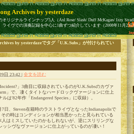
ong Archives by yesterdaze
インナップ5人（Axl Rose/ Slash/ Duff McKagan/ Izzy Stradlin
ライヴでの演奏記録を中心に1曲ずつ紹介しています（2008年11月23
ng Archives by yesterdazeでタグ「U.K.Subs」が付けられてい
9日 23:42
|
全文を読む
etti Incident?」3曲目に収録されているのがU.K.Subsのカヴァ
the Farm」で、凄くタイトなハードロックヴァージョンに仕上
'82年作「Endangered Species」に収録）。
7日、Steven在籍時のラストライヴとなったIndianapolisで
 4」で、その時はコンディションが相当悪かったと見られている
が、本人はミスしていたのかもしれないが、逆にスリリングな
レッシヴなヴァージョンに仕上がっているのが凄い！