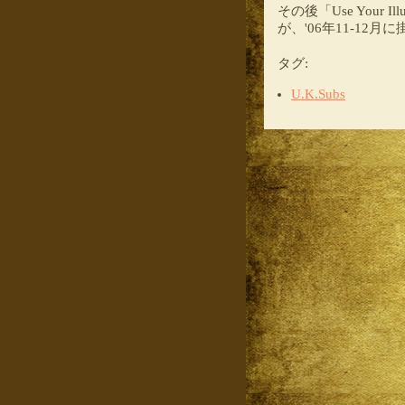
その後「Use Your
が、'06年11-1
タグ
:
U.K.Subs