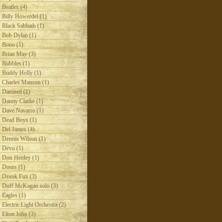
Beatles (4)
Billy Howerdel (1)
Black Sabbath (1)
Bob Dylan (1)
Bono (1)
Brian May (3)
Bubbles (1)
Buddy Holly (1)
Charles Manson (1)
Damned (1)
Danny Clarke (1)
Dave Navarro (1)
Dead Boys (1)
Del James (4)
Dennis Wilson (1)
Devo (1)
Don Henley (1)
Doors (1)
Drunk Fux (3)
Duff McKagan solo (3)
Eagles (1)
Electric Light Orchestra (2)
Elton John (3)