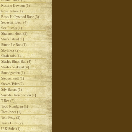
Ronnie Wood (2)
Rosario Dawson (1)
Rose Tattoo (1)
Rose/ Hollywood Rose (3)
Sebastian Bach (4)
Sex Pistols (1)
Shannon Hoon (2)
Shark Island (1)
Simon Le Bon (1)
Skyliners (2)
Slash solo (1)
Slash's Blues Ball (4)
Slash's Snakepit (4)
Soundgarden (1)
Steppenwolf (1)
Steven Tyler (2)
Stiv Bators (1)
Suicide Horn Section (1)
T.Rex (2)
Todd Rundgren (1)
Tom Jones (1)
Tom Petty (2)
Tracii Guns (2)
U.K.Subs (1)