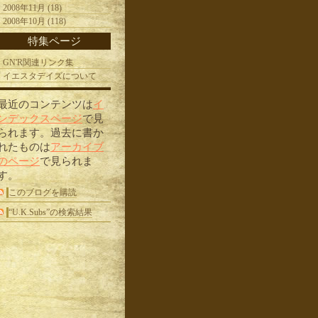
2008年11月 (18)
2008年10月 (118)
特集ページ
GN'R関連リンク集
イエスタデイズについて
最近のコンテンツは
イ
ンデックスページ
で見
られます。過去に書か
れたものは
アーカイブ
のページ
で見られま
す。
このブログを購読
“U.K.Subs”の検索結果