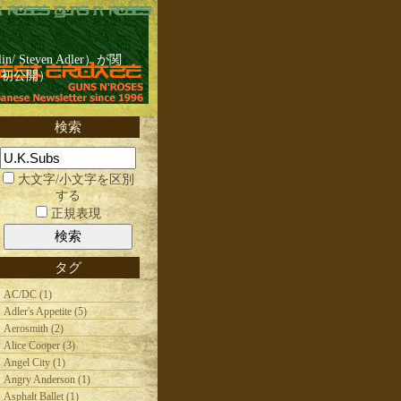
/ Steven Adler）が関
日初公開）
検索
大文字/小文字を区別
する
正規表現
タグ
AC/DC (1)
Adler's Appetite (5)
Aerosmith (2)
Alice Cooper (3)
Angel City (1)
Angry Anderson (1)
Asphalt Ballet (1)