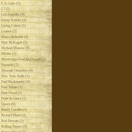
L.A.Guns (1)
L7 (1)
Led Zeppelin (4)
Lenny Kravitz (1)
Living Colour (1)
Loaded (5)
Marco Beltrami (4)
Matt McKagan (1)
Michael Monroe (3)
Misfits (1)
Mississippi Fred McDowell (1)
Nazareth (2)
Neurotic Outsiders (4)
New York Dolls (1)
Paul Buckmaster (4)
Paul Tobias (1)
Pink Floyd (1)
Pride & Glory (1)
Queen (6)
Randy Castillo (1)
Richard Black (1)
Rod Stewart (2)
Rolling Stones (9)