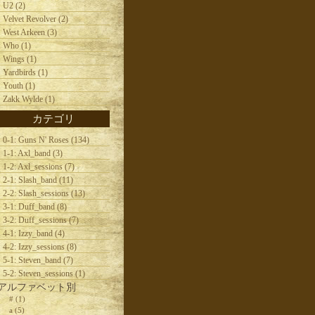
U2 (2)
Velvet Revolver (2)
West Arkeen (3)
Who (1)
Wings (1)
Yardbirds (1)
Youth (1)
Zakk Wylde (1)
カテゴリ
0-1: Guns N' Roses (134)
1-1: Axl_band (3)
1-2: Axl_sessions (7)
2-1: Slash_band (11)
2-2: Slash_sessions (13)
3-1: Duff_band (8)
3-2: Duff_sessions (7)
4-1: Izzy_band (4)
4-2: Izzy_sessions (8)
5-1: Steven_band (7)
5-2: Steven_sessions (1)
アルファベット別
# (1)
a (5)