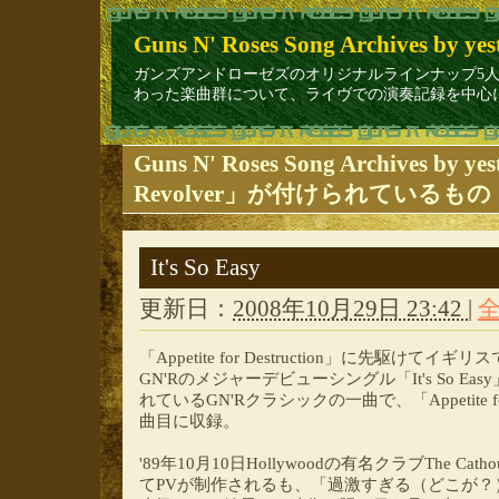
Guns N' Roses Song Archives by yes
ガンズアンドローゼズのオリジナルラインナップ5人（Axl Rose/ Sla
わった楽曲群について、ライヴでの演奏記録を中心に1
Guns N' Roses Song Archives by 
Revolver」が付けられているもの
It's So Easy
更新日：
2008年10月29日 23:42
|
「Appetite for Destruction」に先駆け
GN'Rのメジャーデビューシングル「It's So Ea
れているGN'Rクラシックの一曲で、「Appetite for
曲目に収録。
'89年10月10日Hollywoodの有名クラブThe C
てPVが制作されるも、「過激すぎる（どこが