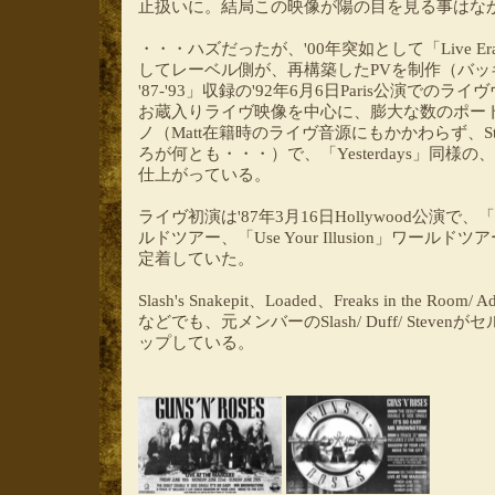
止扱いに。結局この映像が陽の目を見る事はな
・・・ハズだったが、'00年突如として「Live Era
してレーベル側が、再構築したPVを制作（バッキン
'87-'93」収録の'92年6月6日Paris公演で
お蔵入りライヴ映像を中心に、膨大な数のポー
ノ（Matt在籍時のライヴ音源にもかかわらず、S
ろが何とも・・・）で、「Yesterdays」同
仕上がっている。
ライヴ初演は'87年3月16日Hollywood公演で、「Appet
ルドツアー、「Use Your Illusion」ワー
定着していた。
Slash's Snakepit、Loaded、Freaks in the Room/ Adl
などでも、元メンバーのSlash/ Duff/ Stev
ップしている。