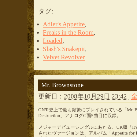
タグ
:
Adler's Appetite
,
Freaks in the Room
,
Loaded
,
Slash's Snakepit
,
Velvet Revolver
Mr. Brownstone
更新日：
2008年10月29日 23:42
|
GN'R史上で最も頻繁にプレイされている「Mr. Browns
Destruction」アナログG面5曲目に収録。
メジャーデビューシングルにあたる、UK盤「It’s 
されたヴァージョンは、アルバム「Appetite for D