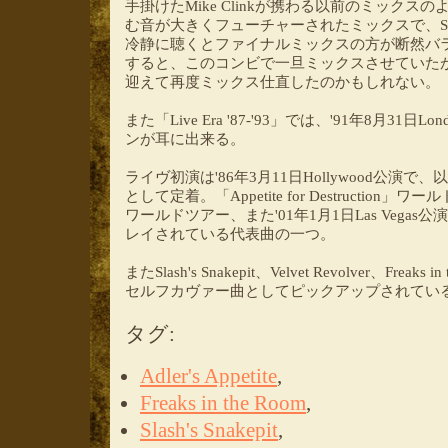
手掛けたMike Clinkが携わる以前のミックスの
む音が大きくフューチャーされたミックスで、Sl
冷静に聴くとファイナルミックスの方が断然バ
すると、このコンビで一旦ミックスさせていたが
迎えて再度ミックス仕直したのかもしれない。
また「Live Era '87-'93」では、'91年8月3
ンが耳に出来る。
ライヴ初演は'86年3月11日Hollywood公演
として定着。「Appetite for Destruction」ワール
ワールドツアー、また'01年1月1日Las Vega
レイされている代表曲の一つ。
またSlash's Snakepit、Velvet Revolver、Freaks in 
セルフカヴァー曲としてピックアップされてい
タグ
:
Adler's Appetite
,
Freaks in the Room
,
Slash's Snakepit
,