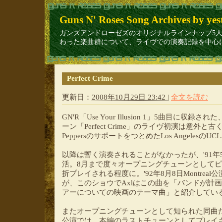
Guns N' Roses Song Archives by yes
ガンズアンドローゼズのオリジナルラインナップ5人（Axl Rose/ Sla
わった楽曲群について、ライヴでの演奏記録を中心に1
Perfect Crime
更新日：
2008年10月29日 23:42
|
全文を読む
GN'R「Use Your Illusion 1」5曲目に
ーン「Perfect Crime」のライヴ初演は意外と古く、'8
PeppersのサポートをつとめたLos Angelesの
以降は暫く演奏されることがなかったが、'91年5月9日
活。8月まで度々オープニングチューンとしてピ
折プレイされる程度に。'92年8月8日Montre
が、このショウでAxlはこの曲を「バンドが計画している、
アーについての映画のテーマ曲」と紹介してい
またオープニングチューンとして知られた同曲だが、'91
公演では、本編のラストチューンとしてプレイ