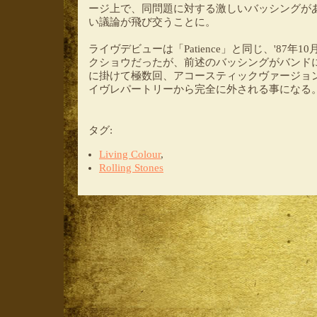
ージ上で、同問題に対する激しいバッシングが
い議論が飛び交うことに。
ライヴデビューは「Patience」と同じ、'87年1
クショウだったが、前述のバッシングがバンドに
に掛けて極数回、アコースティックヴァージョ
イヴレパートリーから完全に外される事になる
タグ
:
Living Colour
,
Rolling Stones