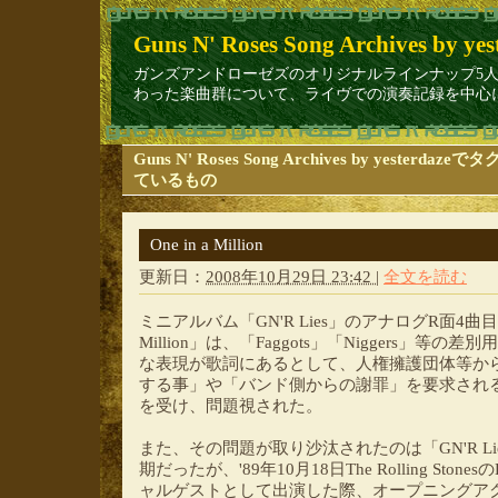
Guns N' Roses Song Archives by yes
ガンズアンドローゼズのオリジナルラインナップ5人（Axl Rose/ Sla
わった楽曲群について、ライヴでの演奏記録を中心に1
Guns N' Roses Song Archives by yesterda
ているもの
One in a Million
更新日：
2008年10月29日 23:42
|
全文を読む
ミニアルバム「GN'R Lies」のアナログR面4曲目に
Million」は、「Faggots」「Niggers」
な表現が歌詞にあるとして、人権擁護団体等か
する事」や「バンド側からの謝罪」を要求され
を受け、問題視された。
また、その問題が取り沙汰されたのは「GN'R Li
期だったが、'89年10月18日The Rolling Stones
ャルゲストとして出演した際、オープニングアクトだっ